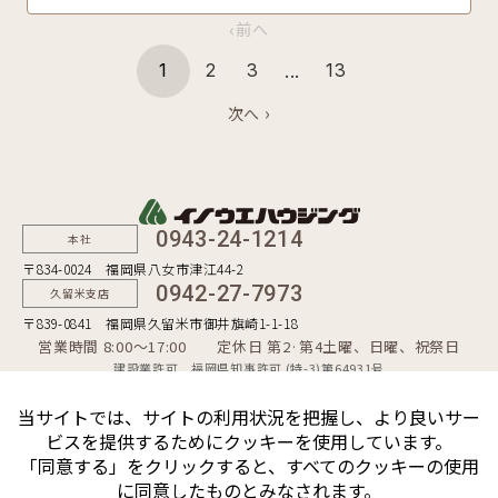
‹
前へ
...
1
2
3
13
›
次へ
0943-24-1214
本社
〒834-0024 福岡県八女市津江44-2
0942-27-7973
久留米支店
〒839-0841 福岡県久留米市御井旗崎1-1-18
営業時間 8:00〜17:00 定休日 第2·第4土曜、日曜、祝祭日
建設業許可 福岡県知事許可 (特-3)第64931号
一級建築士事務所 福岡県知事登録 第1-50481号
宅地建物取引業者 福岡県知事（10）第9254号