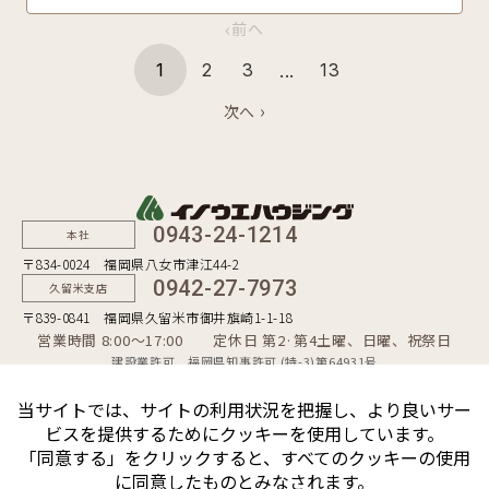
‹
前へ
...
1
2
3
13
›
次へ
0943-24-1214
本社
〒834-0024 福岡県八女市津江44-2
0942-27-7973
久留米支店
〒839-0841 福岡県久留米市御井旗崎1-1-18
営業時間 8:00〜17:00 定休日 第2·第4土曜、日曜、祝祭日
建設業許可 福岡県知事許可 (特-3)第64931号
一級建築士事務所 福岡県知事登録 第1-50481号
宅地建物取引業者 福岡県知事（10）第9254号