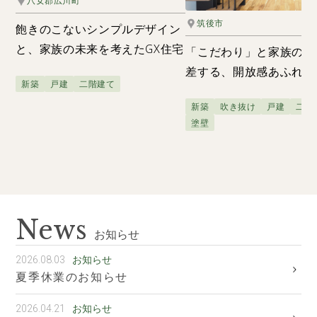
八女郡広川町
筑後市
飽きのこないシンプルデザイン
と、家族の未来を考えたGX住宅
「こだわり」と家族の笑
差する、開放感あふれる
新築
戸建
二階建て
新築
吹き抜け
戸建
二階
塗壁
News
お知らせ
お知らせ
2026.08.03
夏季休業のお知らせ
お知らせ
2026.04.21