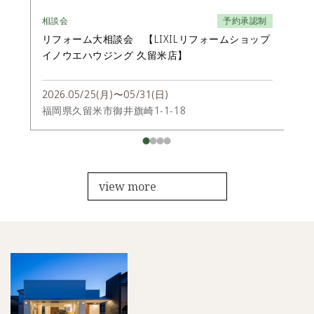
相談会
予約承認制
相談
リフォーム大相談会 【LIXILリフォームショップ
リ
イノウエハウジング 久留米店】
イ
2026.05/25(月)〜05/31(日)
202
福岡県久留米市御井旗崎1-1-18
福岡
view more