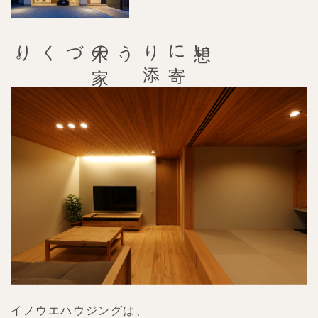
。
木
の
家
づくり
、
想
い
に
寄
り
添
う
イノウエハウジングは、