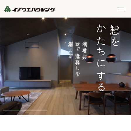
かたちにする
想
いを
創造
豊
地域
かで
します。
の
皆様
と
快適
な
共
に、
暮
らしを