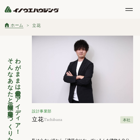
ホーム
立花
そんなあなたと唯一無二の建築をつくりたい！！
わがままは最高のアイディア！
設計事業部
立花
本社
Tachibana