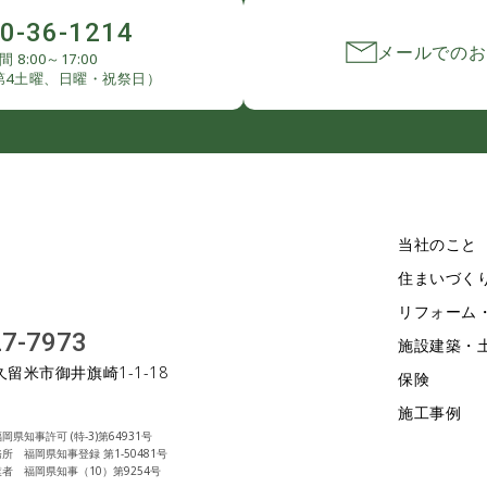
0-36-1214
メールでのお
 8:00～17:00
第4土曜、日曜・祝祭日）
当社のこと
住まいづく
リフォーム
27-7973
施設建築・
久留米市御井旗崎1-1-18
保険
施工事例
県知事許可 (特-3)第64931号
所 福岡県知事登録 第1-50481号
者 福岡県知事（10）第9254号