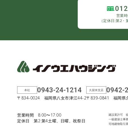
012
営業時間
（定休日:第2・
0943-24-1214
0942-
本社
久留米支店
〒834-0024 福岡県八女市津江44-2
〒839-0841 福岡県
営業時間 8:00〜17:00
建設業許可 福岡
一級建築士事務
定休日 第2·第4土曜、日曜、祝祭日
宅地建物取引業