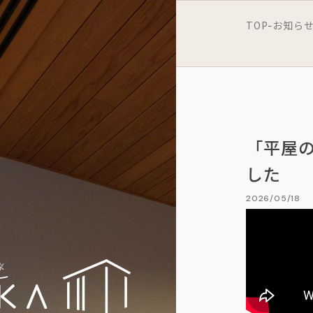
TOP
お知ら
-
「平屋
した
2026/05/18