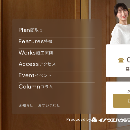
Plan
間取り
Features
特徴
Works
施工実例
Access
アクセス
営
Event
イベント
Column
コラム
お知らせ
お問い合わせ
Produced by