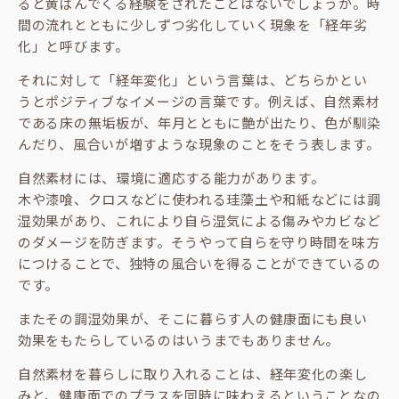
ると黄ばんでくる経験をされたことはないでしょうか。時
間の流れとともに少しずつ劣化していく現象を「経年劣
化」と呼びます。
それに対して「経年変化」という言葉は、どちらかとい
うとポジティブなイメージの言葉です。例えば、自然素材
である床の無垢板が、年月とともに艶が出たり、色が馴染
んだり、風合いが増すような現象のことをそう表します。
自然素材には、環境に適応する能力があります。
木や漆喰、クロスなどに使われる珪藻土や和紙などには調
湿効果があり、これにより自ら湿気による傷みやカビなど
のダメージを防ぎます。そうやって自らを守り時間を味方
につけることで、独特の風合いを得ることができているの
です。
またその調湿効果が、そこに暮らす人の健康面にも良い
効果をもたらしているのはいうまでもありません。
自然素材を暮らしに取り入れることは、経年変化の楽し
みと、健康面でのプラスを同時に味わえるということなの