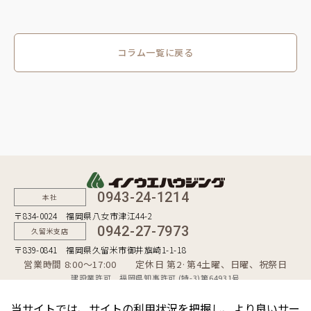
コラム一覧に戻る
0943-24-1214
本社
〒834-0024 福岡県八女市津江44-2
0942-27-7973
久留米支店
〒839-0841 福岡県久留米市御井旗崎1-1-18
営業時間 8:00〜17:00 定休日 第2·第4土曜、日曜、祝祭日
建設業許可 福岡県知事許可 (特-3)第64931号
一級建築士事務所 福岡県知事登録 第1-50481号
宅地建物取引業者 福岡県知事（10）第9254号