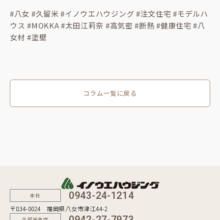
#八女 #久留米 #イノウエハウジング #注文住宅 #モデルハ
ウス #MOKKA #太田江莉奈 #高気密 #断熱 #健康住宅 #八
女材 #塗壁
コラム一覧に戻る
0943-24-1214
本社
〒834-0024 福岡県八女市津江44-2
0942-27-7973
久留米支店