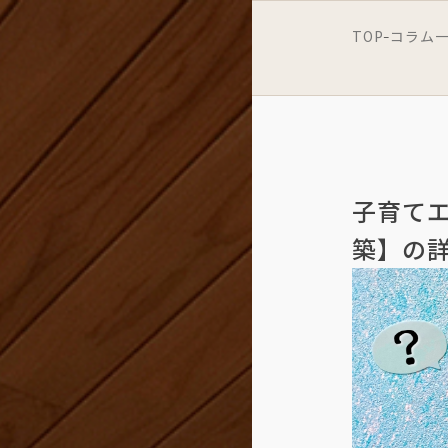
TOP
コラム
-
子育て
築】の