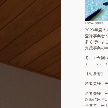
2024/03/19
2023年度
登録事業者
多く行いま
支援事業の
そこで今回
てエコホー
【対象者】
若者夫婦世
若者夫婦世帯
以降に出生
子育て世帯と