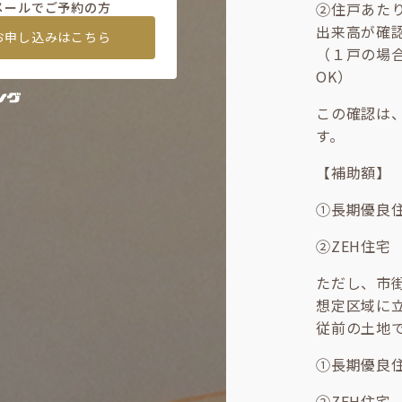
メールでご予約の方
②住戸あた
出来高が確
お申し込みはこちら
（１戸の場合
OK）
この確認は
す。
【補助額】
①長期優良住
②ZEH住宅
ただし、市
想定区域に
従前の土地
①長期優良住
②ZEH住宅