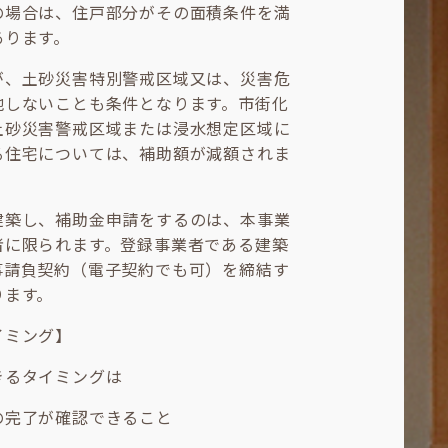
の場合は、住戸部分がその面積条件を満
あります。
が、土砂災害特別警戒区域又は、災害危
地しないことも条件となります。市街化
土砂災害警戒区域または浸水想定区域に
る住宅については、補助額が減額されま
建築し、補助金申請をするのは、本事業
者に限られます。登録事業者である建築
事請負契約（電子契約でも可）を締結す
ります。
イミング】
きるタイミングは
の完了が確認できること