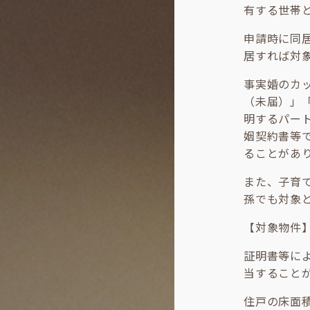
有する世帯
申請時に同
居すれば対
事実婚のカ
（未届）」
明するパー
姻契約書等
ることがあ
また、子育
孫でも対象
【対象物件
証明書等に
当すること
住戸の床面積