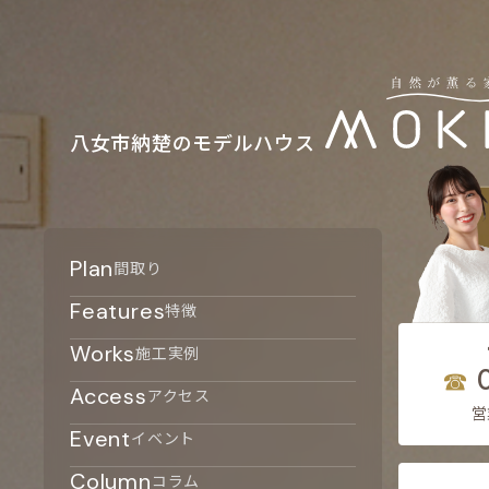
八女市納楚のモデルハウス
Plan
間取り
Features
特徴
Works
施工実例
Access
アクセス
営
Event
イベント
Column
コラム