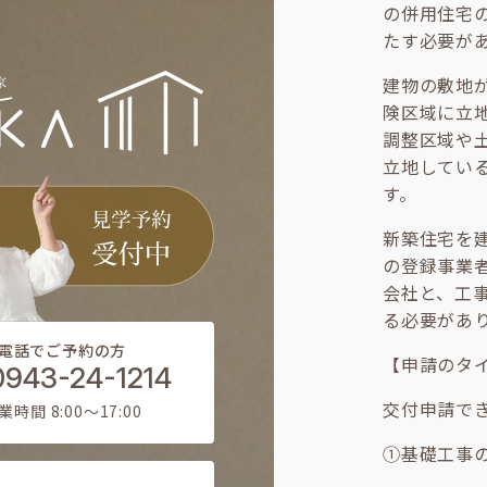
の併用住宅
たす必要が
建物の敷地
険区域に立
調整区域や
立地してい
す。
新築住宅を
の登録事業
会社と、工
る必要があ
電話でご予約の方
【申請のタ
0943-24-1214
交付申請で
業時間 8:00〜17:00
①基礎工事