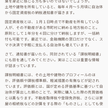
葉を身近に感じる方も多いのではないでしょうか。
土地や建物を所有していると、毎年４月～５月頃に自治体
から固定資産税の納税通知書が届きます。
固定資産税とは、１月１日時点で不動産を所有している
人が、その不動産がある市町村に納める地方税のこと。
原則として１年分を４回に分けて納税しますが、一括納
付も可能です。最近では、金融機関の窓口だけでなく、ス
マホ決済で手軽に支払える自治体も増えています。
さて、通知書が届いたら、同封されている「課税明細書」
にも目を通してみてください。実はここには重要な情報
が詰まっています。
課税明細書には、その土地や建物のプロフィールのほ
か、評価額や課税標準額、軽減措置の有無などが記され
ています。評価額とは、国が定める評価基準に基づいて自
治体が算出した額のことで、実際に購入した際の売買価格
とは異なります。不動産取得税や登録免許税、さらには家
屋の相続税などの計算をする際の「ものさし」としても使