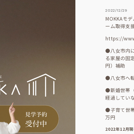
2022/12/29
MOKKAモ
ーム取得支
https://www
●八女市内
る家屋の固
円）補助
●八女市へ
●新婚世帯（
経過していな
●子育て世
万円
2022年12月