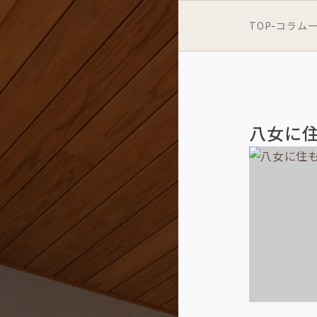
TOP
コラム
-
八女に