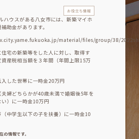
お役立ち情報
デルハウスがある八女市には、新築マイホ
援補助金があります。
.city.yame.fukuoka.jp/material/files/group/38/2022sh
に住宅の新築等をした人に対し、取得す
定資産税相当額を３年間（年間上限15万
転入した世帯に一時金20万円
夫婦どちらかが40歳未満で婚姻後5年を
い）に一時金10万円
帯（中学生以下の子を扶養）に一時金10
現在の情報です。