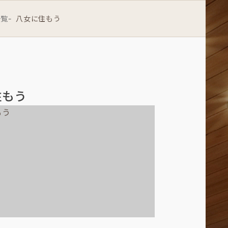
一覧
八女に住もう
-
住もう