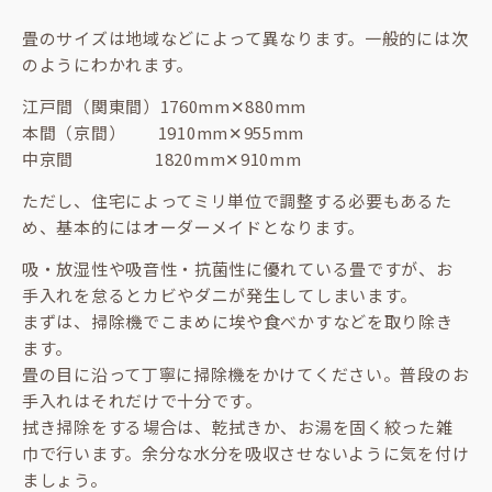
畳のサイズは地域などによって異なります。一般的には次
のようにわかれます。
江戸間（関東間）1760mm✕880mm
本間（京間） 1910mm✕955mm
中京間 1820mm✕910mm
ただし、住宅によってミリ単位で調整する必要もあるた
め、基本的にはオーダーメイドとなります。
吸・放湿性や吸音性・抗菌性に優れている畳ですが、お
手入れを怠るとカビやダニが発生してしまいます。
まずは、掃除機でこまめに埃や食べかすなどを取り除き
ます。
畳の目に沿って丁寧に掃除機をかけてください。普段のお
手入れはそれだけで十分です。
拭き掃除をする場合は、乾拭きか、お湯を固く絞った雑
巾で行います。余分な水分を吸収させないように気を付け
ましょう。