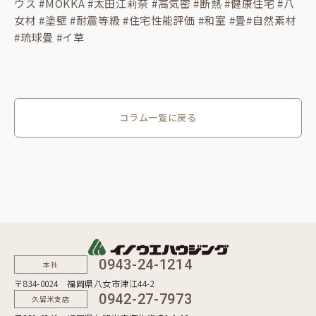
ウス #MOKKA #太田江莉奈 #高気密 #断熱 #健康住宅 #八
女材 #塗壁 #耐震等級 #住宅性能評価 #和室 #畳#自然素材
#琉球畳 #イ草
コラム一覧に戻る
0943-24-1214
本社
〒834-0024 福岡県八女市津江44-2
0942-27-7973
久留米支店