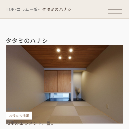
TOP
コラム一覧
タタミのハナシ
-
-
タタミのハナシ
2023/11/14
お役立ち情報
和室のエレメント、畳。