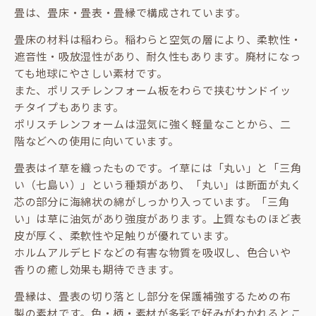
畳は、畳床・畳表・畳縁で構成されています。
畳床の材料は稲わら。稲わらと空気の層により、柔軟性・
遮音性・吸放湿性があり、耐久性もあります。廃材になっ
ても地球にやさしい素材です。
また、ポリスチレンフォーム板をわらで挟むサンドイッ
チタイプもあります。
ポリスチレンフォームは湿気に強く軽量なことから、二
階などへの使用に向いています。
畳表はイ草を織ったものです。イ草には「丸い」と「三角
い（七島い）」という種類があり、「丸い」は断面が丸く
芯の部分に海綿状の綿がしっかり入っています。「三角
い」は草に油気があり強度があります。上質なものほど表
皮が厚く、柔軟性や足触りが優れています。
ホルムアルデヒドなどの有害な物質を吸収し、色合いや
香りの癒し効果も期待できます。
畳縁は、畳表の切り落とし部分を保護補強するための布
製の素材です。色・柄・素材が多彩で好みがわかれるとこ