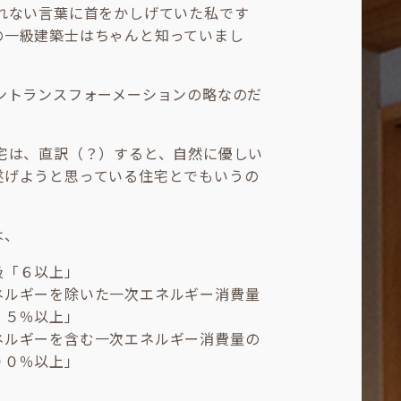
なれない言葉に首をかしげていた私です
の一級建築士はちゃんと知っていまし
ーントランスフォーメーションの略なのだ
住宅は、直訳（？）すると、自然に優しい
遂げようと思っている住宅とでもいうの
。
は、
級「６以上」
ネルギーを除いた一次エネルギー消費量
３５％以上」
ネルギーを含む一次エネルギー消費量の
００％以上」