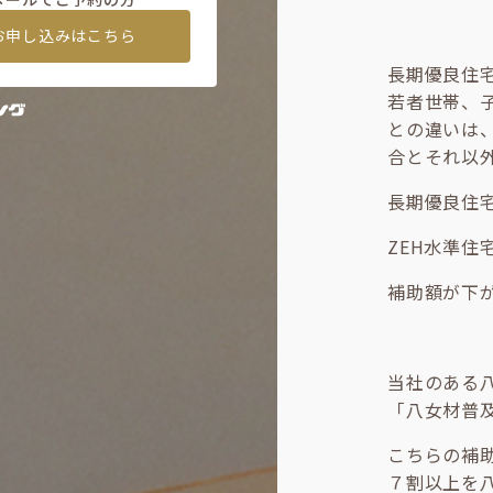
お申し込みはこちら
長期優良住
若者世帯、
との違いは
合とそれ以
長期優良住宅
ZEH水準住
補助額が下
当社のある
「八女材普
こちらの補
７割以上を