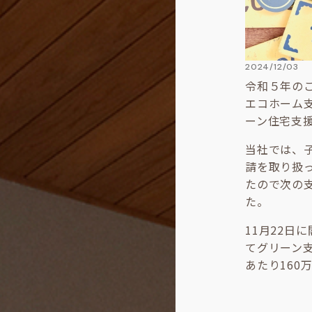
2024/12/03
令和５年の
エコホーム
ーン住宅支
当社では、
請を取り扱
たので次の
た。
11月22日
てグリーン
あたり160