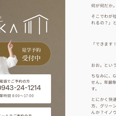
何が何だか
そこでわが
れるの？」
「できます
おお。とい
ちなみに、
電話でご予約の方
せん。年齢
0943-24-1214
す。
業時間 8:00〜17:00
とにかく快
方、グリー
んか？イノ
メールでご予約の方