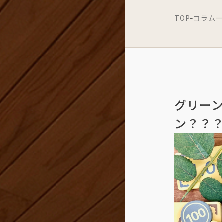
TOP
コラム
-
グリー
ン？？