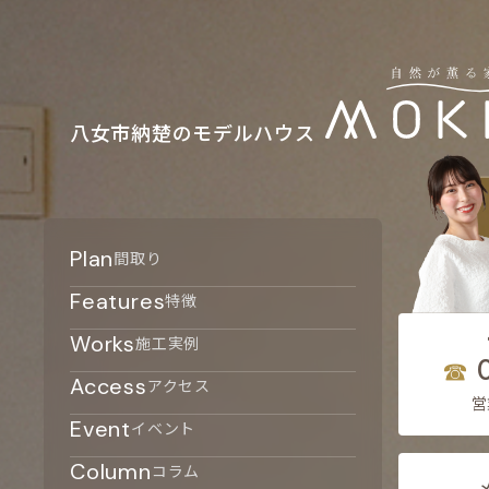
八女市納楚のモデルハウス
Plan
間取り
Features
特徴
Works
施工実例
Access
アクセス
営
Event
イベント
Column
コラム