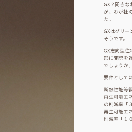
GX？聞き
が、わが社
た。
GXはグリ
そうです。
GX志向型
形に変貌を
でしょうか
要件として
断熱性能等
再生可能エ
の削減率「
再生可能エ
削減率「１