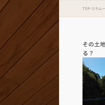
TOP
コラム
-
その土
る？