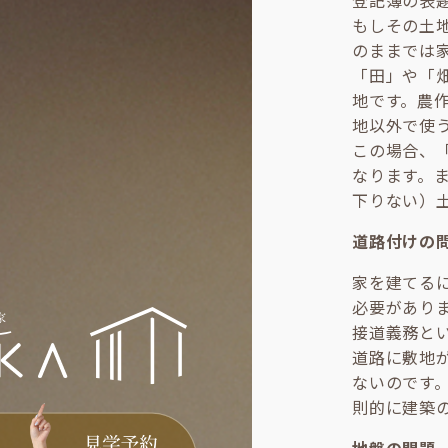
登記簿の表
もしその土
のままでは
「田」や「
地です。農
地以外で使
この場合、
なります。
下りない）
道路付けの
家を建てる
必要があり
接道義務と
道路に敷地
ないのです
則的に建築