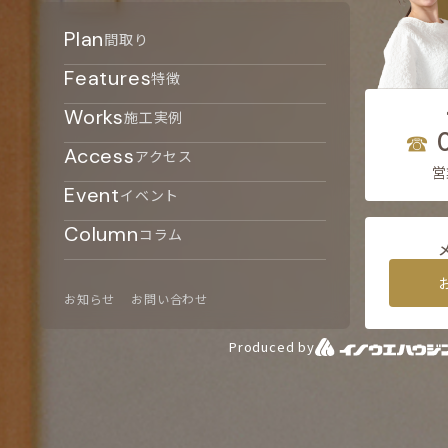
Plan
間取り
Features
特徴
Works
施工実例
Access
アクセス
営
Event
イベント
Column
コラム
お知らせ
お問い合わせ
Produced by