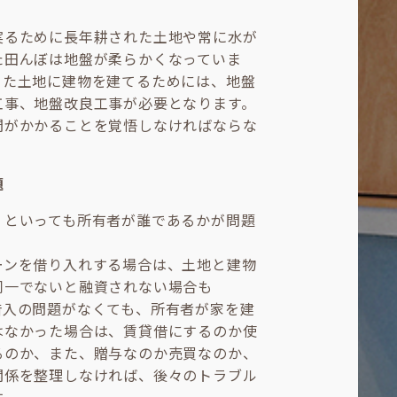
実るために長年耕された土地や常に水が
た田んぼは地盤が柔らかくなっていま
った土地に建物を建てるためには、地盤
工事、地盤改良工事が必要となります。
間がかかることを覚悟しなければならな
。
題
、といっても所有者が誰であるかが問題
。
ーンを借り入れする場合は、土地と建物
同一でないと融資されない場合も
借入の問題がなくても、所有者が家を建
はなかった場合は、賃貸借にするのか使
るのか、また、贈与なのか売買なのか、
関係を整理しなければ、後々のトラブル