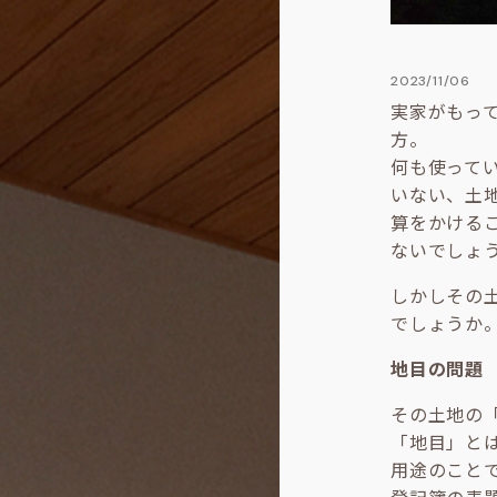
2023/11/06
実家がもっ
方。
何も使って
いない、土
算をかける
ないでしょ
しかしその
でしょうか
地目の問題
その土地の
「地目」と
用途のこと