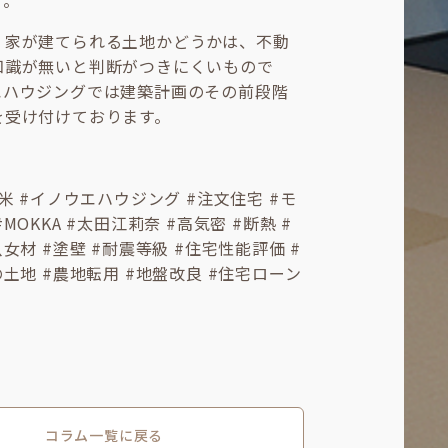
す。
、家が建てられる土地かどうかは、不動
知識が無いと判断がつきにくいもので
エハウジングでは建築計画のその前段階
を受け付けております。
留米 #イノウエハウジング #注文住宅 #モ
MOKKA #太田江莉奈 #高気密 #断熱 #
女材 #塗壁 #耐震等級 #住宅性能評価 #
の土地 #農地転用 #地盤改良 #住宅ローン
コラム一覧に戻る