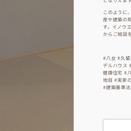
となりえま
このように
産や建築の
す。イノウ
からご相談
#八女 #久
デルハウス #
健康住宅 #八
地目 #実家
#建築基準法