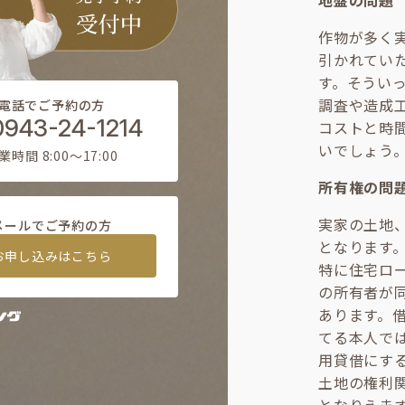
地盤の問題
作物が多く
引かれてい
す。そうい
調査や造成
電話でご予約の方
0943-24-1214
コストと時
いでしょう
業時間 8:00〜17:00
所有権の問
実家の土地
メールでご予約の方
となります
お申し込みはこちら
特に住宅ロ
の所有者が
あります。
てる本人で
用貸借にす
土地の権利