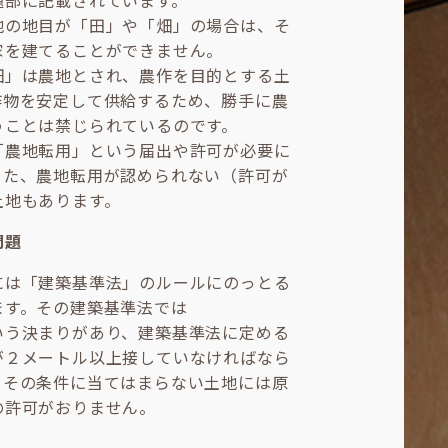
題部に記載されています。
地の地目が「田」や「畑」の場合は、そ
家を建てることができません。
畑」は農地とされ、農作を目的とする土
作物を安定して供給するため、勝手に農
うことは禁じられているのです。
「農地転用」という届出や許可が必要に
また、農地転用が認められない（許可が
土地もあります。
問題
には「建築基準法」のルールにのっとる
ます。その建築基準法では
いう決まりがあり、建築基準法に定める
が２メートル以上接していなければなら
。その条件に当てはまらない土地には原
の許可がおりません。