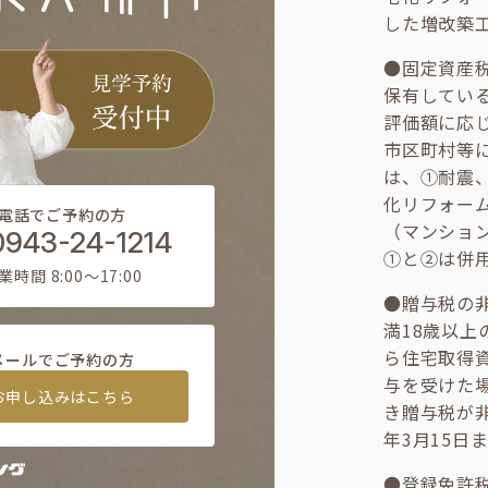
した増改築
●固定資産
保有してい
評価額に応
市区町村等
は、①耐震
化リフォー
電話でご予約の方
（マンショ
0943-24-1214
①と②は併
業時間 8:00〜17:00
●贈与税の
満18歳以
ら住宅取得
メールでご予約の方
与を受けた
お申し込みはこちら
き贈与税が
年3月15日
●登録免許