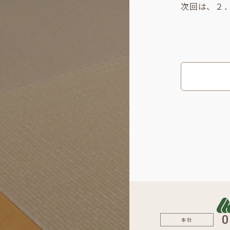
次回は、２
0
本社