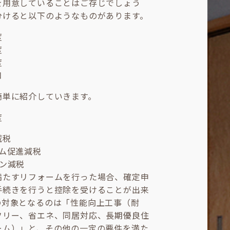
を用意していることはご存じでしょう
分けると以下のようなものがあります。
度
度
度
口
簡単に紹介していきます。
度
減税
ーム促進減税
ーン減税
満たすリフォームを行った場合、確定申
手続きを行うと控除を受けることが出来
の対象となるのは「性能向上工事（耐
フリー、省エネ、同居対応、長期優良住
ーム）」と、その他の一定の要件を満た