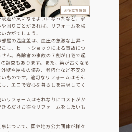
お役立ち情報
や段差が気になるようになったなど、家
みや困りごとがあれば、リフォームを検
はいかがでしょう。
の部屋の温度差は、血圧の急激な上昇・
起こし、ヒートショックによる事故につ
ません。高齢者の事故の７割が自宅で起
との調査もあります。また、築が古くなる
や外壁や屋根の傷み、老朽化など不安の
ないものです。適切なリフォームはそん
拭し、エコで安心な暮らしを実現してく
良いリフォームはそれなりにコストがか
できるだけお得なリフォームをしたいも
工事について、国や地方公共団体が様々