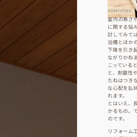
2024/01/30
室内の寒さ
に関する悩
討してみて
浴槽とほか
下降を引き
ながりかね
こっている
と、耐震性
たねはつき
な心配を払
れます。
とはいえ、
かるもの。
のです。
リフォーム