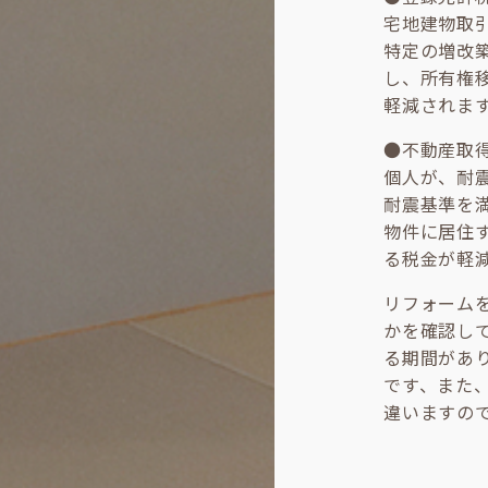
宅地建物取
特定の増改
し、所有権
軽減されま
●不動産取
個人が、耐
耐震基準を
物件に居住
る税金が軽
リフォーム
かを確認し
る期間があ
です、また
違いますの