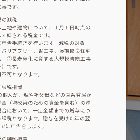
工事です。
税の減税
る土地や建物について、１月１日時点の
じて課される税金です。
に申告手続きを行います。減税の対象
、バリアフリー、省エネ、長期優良住宅
ム ②長寿命化に資する大規模修繕工事
ン）です。
用不可となります。
非課税措置
上の個人が、親や祖父母などの直系尊属か
資金（増改築のための資金を含む）の贈
場合において、一定金額までの贈与につ
非課税となります。贈与を受けた年の翌
までに申告をします。
税の特例措置