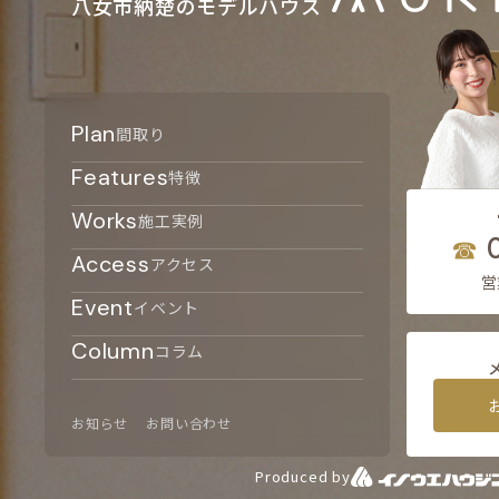
八女市納楚のモデルハウス
Plan
間取り
Features
特徴
Works
施工実例
Access
アクセス
営
Event
イベント
Column
コラム
お知らせ
お問い合わせ
Produced by