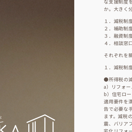
な支援制度
か。大きく
１．減税制
２．補助制
３．融資制
４．相談窓
それぞれを
１．減税制
●所得税の
a）リフォ
b）住宅ロ
適用要件を
告で必要な
ます。減税
震、バリア
宅化リフォ