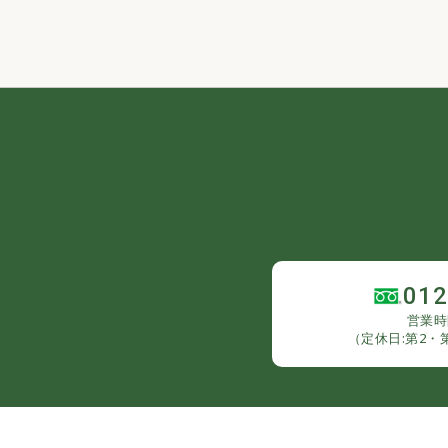
012
営業時間
（定休日:第2・